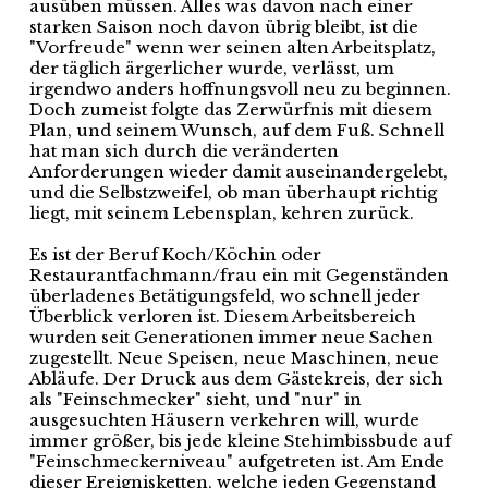
ausüben müssen. Alles was davon nach einer
starken Saison noch davon übrig bleibt, ist die
"Vorfreude" wenn wer seinen alten Arbeitsplatz,
der täglich ärgerlicher wurde, verlässt, um
irgendwo anders hoffnungsvoll neu zu beginnen.
Doch zumeist folgte das Zerwürfnis mit diesem
Plan, und seinem Wunsch, auf dem Fuß. Schnell
hat man sich durch die veränderten
Anforderungen wieder damit auseinandergelebt,
und die Selbstzweifel, ob man überhaupt richtig
liegt, mit seinem Lebensplan, kehren zurück.
Es ist der Beruf Koch/Köchin oder
Restaurantfachmann/frau ein mit Gegenständen
überladenes Betätigungsfeld, wo schnell jeder
Überblick verloren ist. Diesem Arbeitsbereich
wurden seit Generationen immer neue Sachen
zugestellt. Neue Speisen, neue Maschinen, neue
Abläufe. Der Druck aus dem Gästekreis, der sich
als "Feinschmecker" sieht, und "nur" in
ausgesuchten Häusern verkehren will, wurde
immer größer, bis jede kleine Stehimbissbude auf
"Feinschmeckerniveau" aufgetreten ist. Am Ende
dieser Ereignisketten, welche jeden Gegenstand